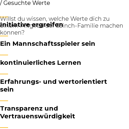
/
Gesuchte Werte
Willst du wissen, welche Werte dich zu
Initiative ergreifen
einem Mitglied der 35inch-Familie machen
können?
Ein Mannschaftsspieler sein
kontinuierliches Lernen
Erfahrungs- und wertorientiert
sein
Transparenz und
Vertrauenswürdigkeit