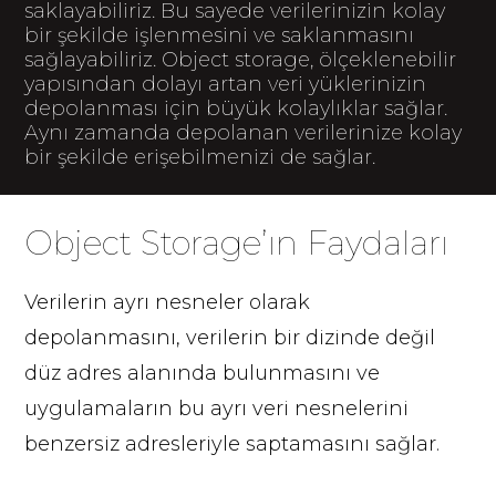
saklayabiliriz. Bu sayede verilerinizin kolay
bir şekilde işlenmesini ve saklanmasını
sağlayabiliriz. Object storage, ölçeklenebilir
yapısından dolayı artan veri yüklerinizin
depolanması için büyük kolaylıklar sağlar.
Aynı zamanda depolanan verilerinize kolay
bir şekilde erişebilmenizi de sağlar.
Object Storage’ın Faydaları
Verilerin ayrı nesneler olarak
depolanmasını, verilerin bir dizinde değil
düz adres alanında bulunmasını ve
uygulamaların bu ayrı veri nesnelerini
benzersiz adresleriyle saptamasını sağlar.